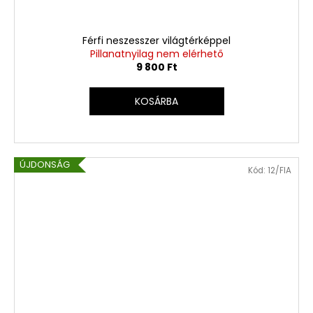
Férfi neszesszer világtérképpel
Pillanatnyilag nem elérhető
9 800 Ft
KOSÁRBA
ÚJDONSÁG
Kód:
12/FIA