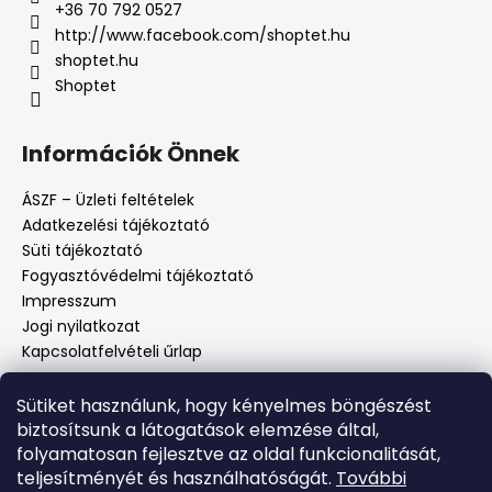
+36 70 792 0527
http://www.facebook.com/shoptet.hu
shoptet.hu
Shoptet
Információk Önnek
ÁSZF – Üzleti feltételek
Adatkezelési tájékoztató
Süti tájékoztató
Fogyasztóvédelmi tájékoztató
Impresszum
Jogi nyilatkozat
Kapcsolatfelvételi űrlap
Sütiket használunk, hogy kényelmes böngészést
biztosítsunk a látogatások elemzése által,
Blog
folyamatosan fejlesztve az oldal funkcionalitását,
teljesítményét és használhatóságát.
További
A webáruház automatizálása