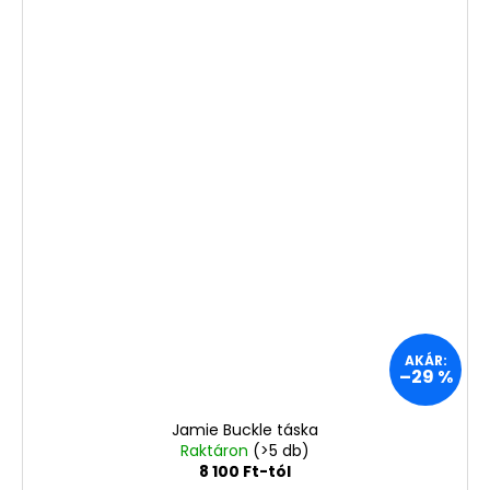
AKÁR:
–29 %
Jamie Buckle táska
Raktáron
(>5 db)
8 100 Ft-tól