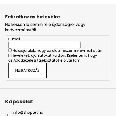
L
á
Feliratkozás hírlevélre
b
Ne késsen le semmiféle újdonságról vagy
l
kedvezményről!
é
E-mail
c
Hozzájárulok, hogy az oldal részemre e-mail útján
hírleveleket, ajánlatokat küldjön. Kijelentem, hogy
az Adatkezelési tájékoztatót elolvastam.
FELIRATKOZÁS
Kapcsolat
info
@
shoptet.hu