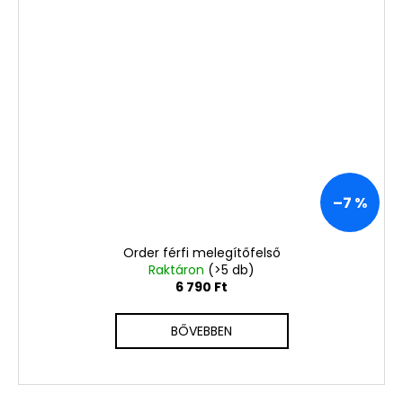
–7 %
Order férfi melegítőfelső
Raktáron
(>5 db)
6 790 Ft
BŐVEBBEN