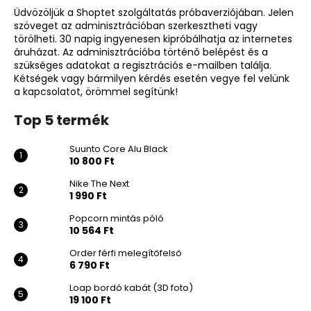
Üdvözöljük a Shoptet szolgáltatás próbaverziójában. Jelen
szöveget az adminisztrációban szerkesztheti vagy
törölheti. 30 napig ingyenesen kipróbálhatja az internetes
áruházat. Az adminisztrációba történő belépést és a
szükséges adatokat a regisztrációs e-mailben találja.
Kétségek vagy bármilyen kérdés esetén vegye fel velünk
a kapcsolatot, örömmel segítünk!
Top 5 termék
Suunto Core Alu Black
10 800 Ft
Nike The Next
1 990 Ft
Popcorn mintás póló
10 564 Ft
Order férfi melegítőfelső
6 790 Ft
Loap bordó kabát (3D foto)
19 100 Ft