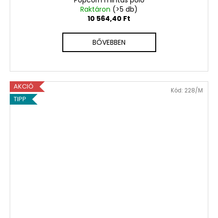
n
Popcorn mintás póló
Raktáron
(>5 db)
!
10 564,40 Ft
BŐVEBBEN
AKCIÓ
Kód:
228/M
TIPP