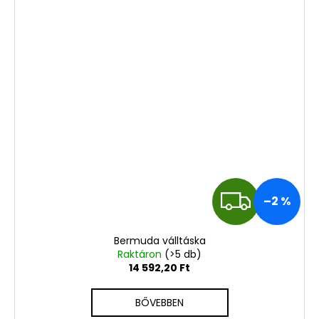
I
–2 %
N
Bermuda válltáska
G
Raktáron
(>5 db)
14 592,20 Ft
Y
BŐVEBBEN