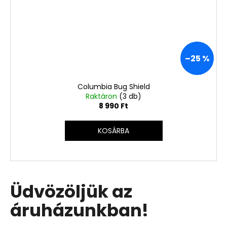
–25 %
Columbia Bug Shield
Raktáron
(3 db)
8 990 Ft
KOSÁRBA
Üdvözöljük az
áruházunkban!