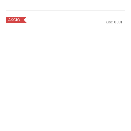
E
N
AKCIÓ
E
Kód:
0031
S