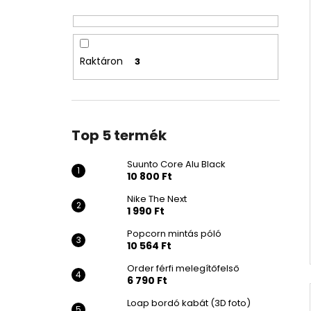
10 800 Ft
Raktáron
3
Top 5 termék
Suunto Core Alu Black
10 800 Ft
Nike The Next
1 990 Ft
Popcorn mintás póló
10 564 Ft
Order férfi melegítőfelső
6 790 Ft
Loap bordó kabát (3D foto)