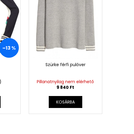
 Ft
I
–13 %
N
Szürke férfi pulóver
G
)
Pillanatnyilag nem elérhető
Y
9 840 Ft
E
KOSÁRBA
N
E