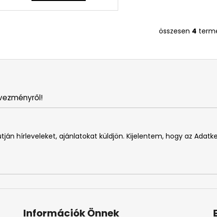
összesen
4
term
L
i
s
t
a
i
vezményről!
r
á
n
y
tján hírleveleket, ajánlatokat küldjön. Kijelentem, hogy az Adatk
í
t
á
s
e
l
e
Információk Önnek
m