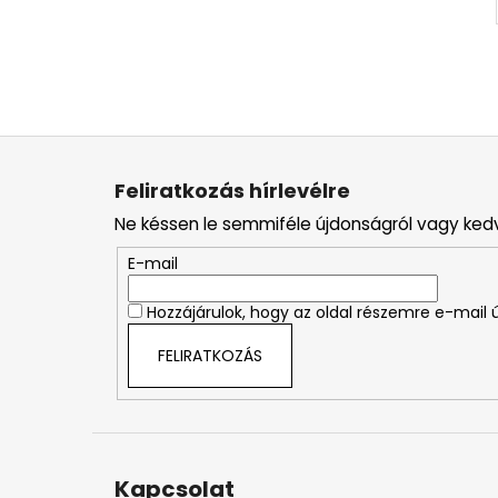
L
á
Feliratkozás hírlevélre
b
Ne késsen le semmiféle újdonságról vagy ked
l
é
E-mail
c
Hozzájárulok, hogy az oldal részemre e-mail ú
FELIRATKOZÁS
Kapcsolat