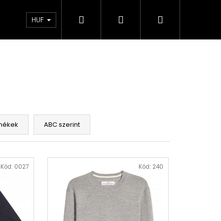
Keresés
Bejelentkezés
Kosár
ÁSZF – Üzleti feltételek
Kapcsolatfelvételi űrlap
HUF
mékek
ABC szerint
Kód:
0027
Kód:
240
ÁS PÓLÓ