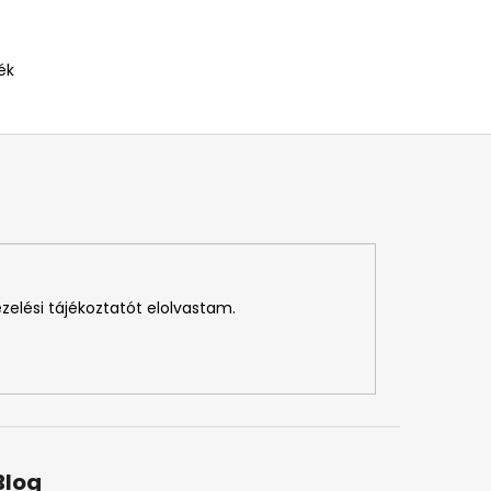
ék
ezelési tájékoztatót elolvastam.
Blog