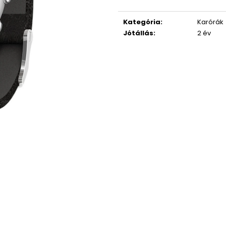
1 990 Ft
10 564 Ft
Egységár:
Korábbi:
14 500
Kategória
:
Karórák
Jótállás
:
2 év