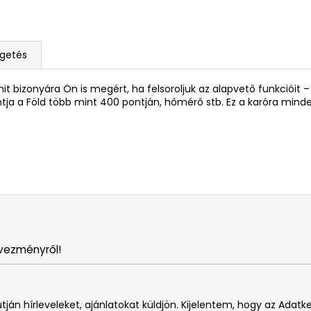
lgetés
 bizonyára Ön is megért, ha felsoroljuk az alapvető funkcióit –
ja a Föld több mint 400 pontján, hőmérő stb. Ez a karóra minde
vezményről!
tján hírleveleket, ajánlatokat küldjön. Kijelentem, hogy az Adatk