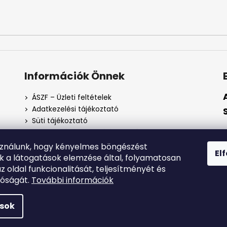
Információk Önnek
ÁSZF – Üzleti feltételek
Adatkezelési tájékoztató
Süti tájékoztató
Fogyasztóvédelmi tájékoztató
Impresszum
sználunk, hogy kényelmes böngészést
El
Jogi nyilatkozat
nk a látogatások elemzése által, folyamatosan
Kapcsolatfelvételi űrlap
az oldal funkcionalitását, teljesítményét és
tóságát.
További információk
g fenntartva.
ások