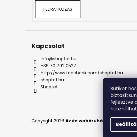
FELIRATKOZÁS
Kapcsolat
info
@
shoptet.hu
+36 70 792 0527
http://www.facebook.com/shoptet.hu
shoptet.hu
Shoptet
Sütiket ha
biztosítsu
fejlesztve 
használha
Copyright 2026
Az én webáruházam
. Minden jo
Beállít