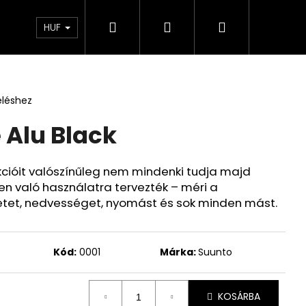
Keresés
Bejelentkezés
Kosár
ÁSZF – Üzleti feltételek
Kapcsolatfelvételi űrlap
HUF
eléshez
 Alu Black
kcióit valószínűleg nem mindenki tudja majd
en való használatra tervezték – méri a
et, nedvességet, nyomást és sok minden mást.
Kód:
0001
Márka:
Suunto
ÁS PÓLÓ
KOSÁRBA