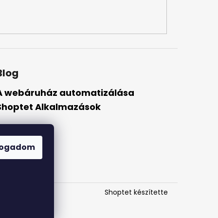
Blog
A webáruház automatizálása
Shoptet Alkalmazások
fogadom
Shoptet készítette