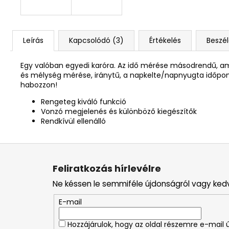
Leírás
Kapcsolódó (3)
Értékelés
Beszé
Egy valóban egyedi karóra. Az idő mérése másodrendű, amit
és mélység mérése, iránytű, a napkelte/napnyugta időpont
habozzon!
Rengeteg kiváló funkció
Vonzó megjelenés és különböző kiegészítők
Rendkívül ellenálló
L
á
Feliratkozás hírlevélre
b
Ne késsen le semmiféle újdonságról vagy ked
l
é
E-mail
c
Hozzájárulok, hogy az oldal részemre e-mail ú