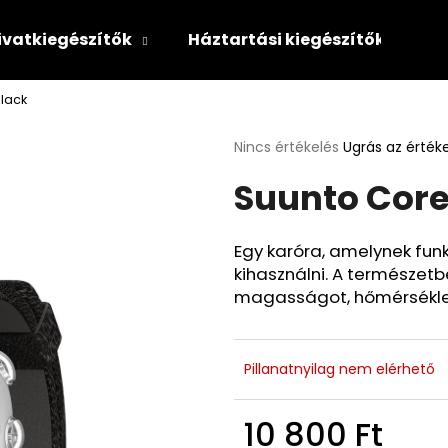
ivatkiegészítők
Háztartási kiegészítők
Black
Mit keres?
A
Nincs értékelés
Ugrás az érték
termék
Suunto Core
átlagos
KERESÉS
értékelése
5-
ből
Egy karóra, amelynek fun
0,0
Ajánljuk
kihasználni. A természetb
csillag.
magasságot, hőmérséklet
Pillanatnyilag nem elérhető
10 800 Ft
NIKE THE NEXT
POPCORN MINT