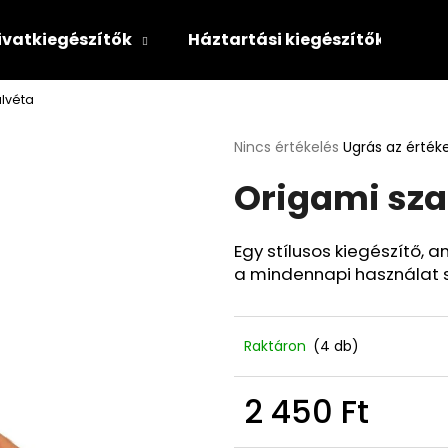
ivatkiegészítők
Háztartási kiegészítők
lvéta
Mit keres?
A
Nincs értékelés
Ugrás az érték
termék
Origami sza
átlagos
KERESÉS
értékelése
5-
ből
Egy stílusos kiegészítő,
0,0
Ajánljuk
a mindennapi használat so
csillag.
Raktáron
(4 db)
2 450 Ft
NIKE THE NEXT
POPCORN MINT
Egységár: