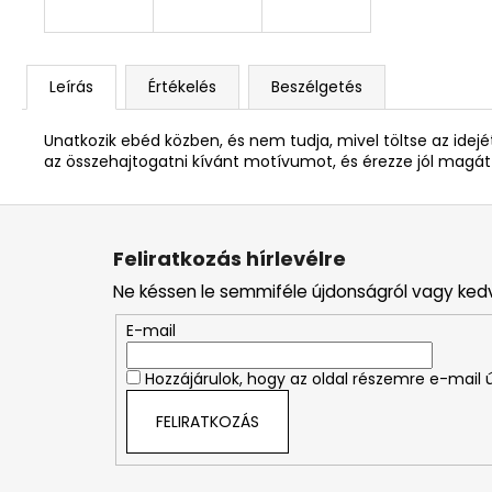
Leírás
Értékelés
Beszélgetés
Unatkozik ebéd közben, és nem tudja, mivel töltse az idejé
az összehajtogatni kívánt motívumot, és érezze jól magát
L
á
Feliratkozás hírlevélre
b
Ne késsen le semmiféle újdonságról vagy ked
l
é
E-mail
c
Hozzájárulok, hogy az oldal részemre e-mail ú
FELIRATKOZÁS