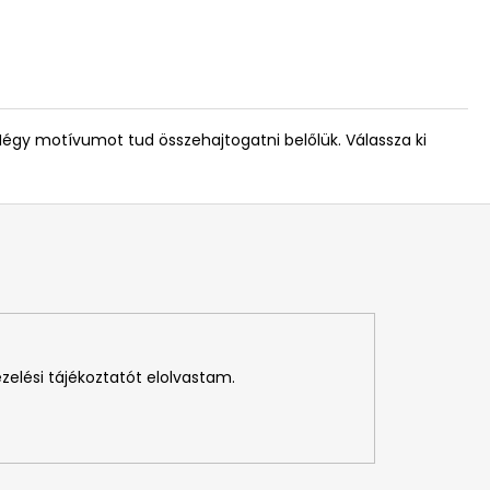
 Négy motívumot tud összehajtogatni belőlük. Válassza ki
ezelési tájékoztatót elolvastam.