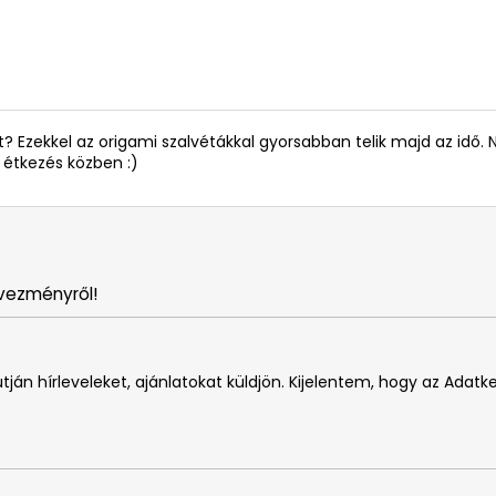
t? Ezekkel az origami szalvétákkal gyorsabban telik majd az idő.
 étkezés közben :)
vezményről!
tján hírleveleket, ajánlatokat küldjön. Kijelentem, hogy az Adatk