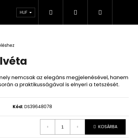
Keresés
Bejelentkezés
Kosár
ÁSZF – Üzleti feltételek
Kapcsolatfelvételi űrlap
HUF
eléshez
lvéta
 amely nemcsak az elegáns megjelenésével, hanem
rán a praktikusságával is elnyeri a tetszését.
Kód:
DS39648078
KOSÁRBA
ÁS PÓLÓ