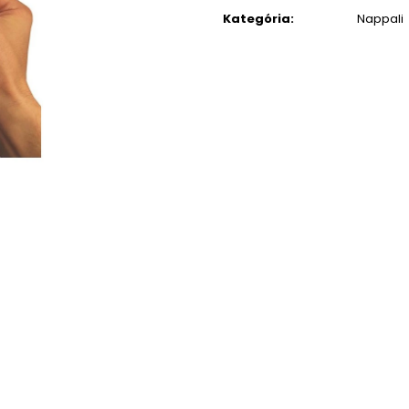
1 990 Ft
10 564 Ft
Kategória
:
Nappali
Korábbi:
14 500